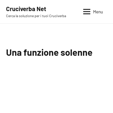
Vai
Cruciverba Net
al
Menu
Cerca la soluzione per i tuoi Cruciverba
contenuto
Una funzione solenne