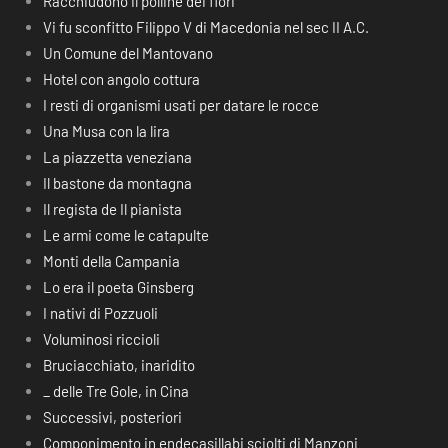
Racchiudono il polline dei fiori
Vi fu sconfitto Filippo V di Macedonia nel sec II A.C.
Un Comune del Mantovano
Hotel con angolo cottura
I resti di organismi usati per datare le rocce
Una Musa con la lira
La piazzetta veneziana
Il bastone da montagna
Il regista de Il pianista
Le armi come le catapulte
Monti della Campania
Lo era il poeta Ginsberg
I nativi di Pozzuoli
Voluminosi riccioli
Bruciacchiato, inaridito
_ delle Tre Gole, in Cina
Successivi, posteriori
Componimento in endecasillabi sciolti di Manzoni