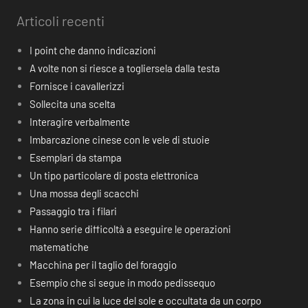
Articoli recenti
I point che danno indicazioni
A volte non si riesce a togliersela dalla testa
Fornisce i cavallerizzi
Sollecita una scelta
Interagire verbalmente
Imbarcazione cinese con le vele di stuoie
Esemplari da stampa
Un tipo particolare di posta elettronica
Una mossa degli scacchi
Passaggio tra i filari
Hanno serie difficoltà a eseguire le operazioni
matematiche
Macchina per il taglio del foraggio
Esempio che si segue in modo pedissequo
La zona in cui la luce del sole e occultata da un corpo