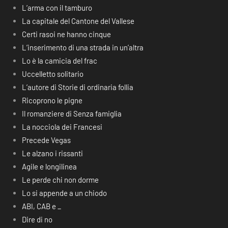
L’arma con il tamburo
La capitale del Cantone del Vallese
Certi rasoi ne hanno cinque
L’inserimento di una strada in un’altra
Lo è la camicia del frac
Uccelletto solitario
L’autore di Storie di ordinaria follia
Ricoprono le pigne
Il romanziere di Senza famiglia
La nocciola dei Francesi
Precede Vegas
Le alzano i rissanti
Agile e longilinea
Le perde chi non dorme
Lo si appende a un chiodo
ABI, CAB e _
Dire di no