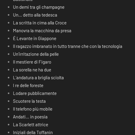
Un demi tra gli champagne
Un… detto alla tedesca
La scritta in cima alla Croce
Manovra la macchina da presa
É Levante in Giappone
Il ragazzo imbranato in tutto tranne che con la tecnologia
Un’irritazione della pelle
Il mestiere di Figaro
La sorella ne ha due
L’andatura a briglia sciolta
I re delle foreste
Lodare pubblicamente
Scuotere la testa
Il telefono più mobile
Andati… in poesia
La Scarlett attrice
Iniziali della Toffanin