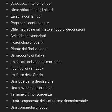
Sciocco… in tono ironico
Ninfe abitatrici degli alberi
La zona con le nubi
Paga per il contribuente
Stile medievale raffinato e ricco di decorazioni
Celebri dogi veneziani
Il cagnolino di Obelix
Piante dai fiori violacei
Un racconto di Kafka
La ballata del vecchio marinaio
I coniugi di van Eyck
La Musa della Storia
Una luce per la depilazione
Una stazione che orbitava
Termine ultimo, scadenza
Illustre esponente del platonismo rinascimentale
Una commedia di Gogol