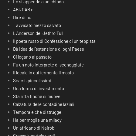
Lo si appende a un chiodo
ABI, CAB e _
Dire di no
_ avvisato mezzo salvato
L’Anderson dei Jethro Tull
Il poeta russo di Confessione di un teppista
Dà idea dell’estensione di ogni Paese
Ci legano al passato
Fu un noto interprete di sceneggiate
Il locale in cui fermenta il mosto
Scarsi, piccolissimi
Una forma di investimento
Sta ritta finchè si muove
Calzatura delle contadine laziali
Temporale che distrugge
Ha per moglie una milady
Un africano di Nairobi
Grosse lucertole verdi