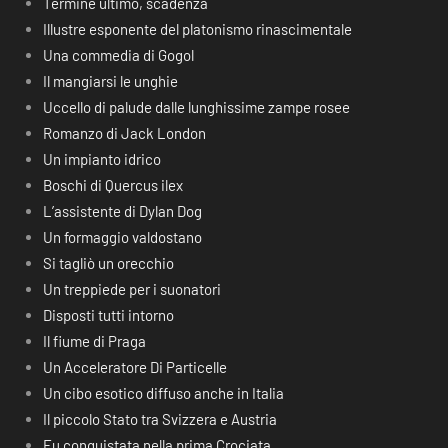
Termine ultimo, scadenza
Illustre esponente del platonismo rinascimentale
Una commedia di Gogol
Il mangiarsi le unghie
Uccello di palude dalle lunghissime zampe rosee
Romanzo di Jack London
Un impianto idrico
Boschi di Quercus ilex
L’assistente di Dylan Dog
Un formaggio valdostano
Si tagliò un orecchio
Un treppiede per i suonatori
Disposti tutti intorno
Il fiume di Praga
Un Acceleratore Di Particelle
Un cibo esotico diffuso anche in Italia
Il piccolo Stato tra Svizzera e Austria
Fu conquistata nella prima Crociata