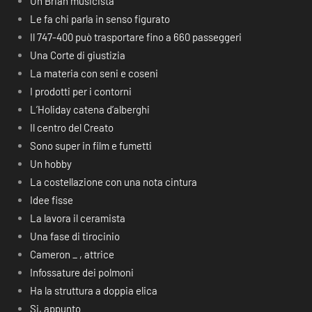
Un Brian musicista
Le fa chi parla in senso figurato
Il 747-400 può trasportare fino a 660 passeggeri
Una Corte di giustizia
La materia con seni e coseni
I prodotti per i contorni
L’Holiday catena d’alberghi
Il centro del Creato
Sono super in film e fumetti
Un hobby
La costellazione con una nota cintura
Idee fisse
La lavora il ceramista
Una fase di tirocinio
Cameron _ , attrice
Infossature dei polmoni
Ha la struttura a doppia elica
Si, appunto