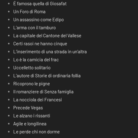
É famosa quella di Giosafat
Un Foro di Roma
Un assassino come Edipo
L’arma con il tamburo
La capitale del Cantone del Vallese
Certi rasoi ne hanno cinque
L’inserimento di una strada in un’altra
Lo è la camicia del frac
Uccelletto solitario
L’autore di Storie di ordinaria follia
Ricoprono le pigne
Il romanziere di Senza famiglia
La nocciola dei Francesi
Precede Vegas
Le alzano i rissanti
Agile e longilinea
Le perde chi non dorme