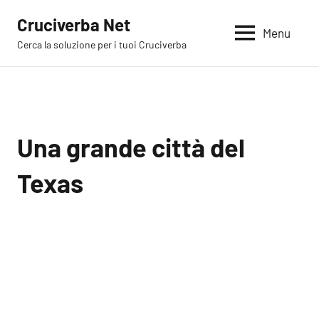
Vai
Cruciverba Net
al
Menu
Cerca la soluzione per i tuoi Cruciverba
contenuto
Una grande città del
Texas