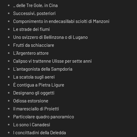
_ delle Tre Gole, in Cina
Successivi, posteriori
Componimento in endecasillabi sciolti di Manzoni
Le strade dei fiumi
Uno svizzero di Bellinzona o di Lugano
Frutti da schiacciare
L’Argentero attore
Calipso vi trattenne Ulisse per sette anni
L’antagonista della Sampdoria
La scatola sugli aerei
É contigua a Pietra Ligure
Designano gli oggetti
Odiosa estorsione
Il maresciallo di Proietti
Particolare quadro panoramico
Lo sono i Canadesi
I concittadini della Deledda