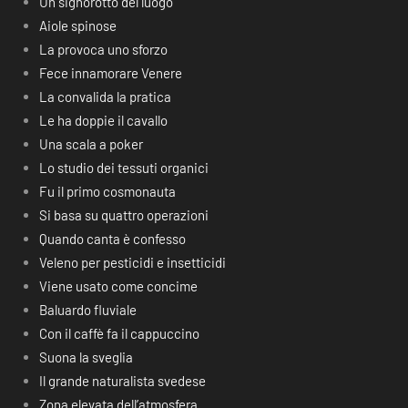
Un signorotto del luogo
Aiole spinose
La provoca uno sforzo
Fece innamorare Venere
La convalida la pratica
Le ha doppie il cavallo
Una scala a poker
Lo studio dei tessuti organici
Fu il primo cosmonauta
Si basa su quattro operazioni
Quando canta è confesso
Veleno per pesticidi e insetticidi
Viene usato come concime
Baluardo fluviale
Con il caffè fa il cappuccino
Suona la sveglia
Il grande naturalista svedese
Zona elevata dell’atmosfera