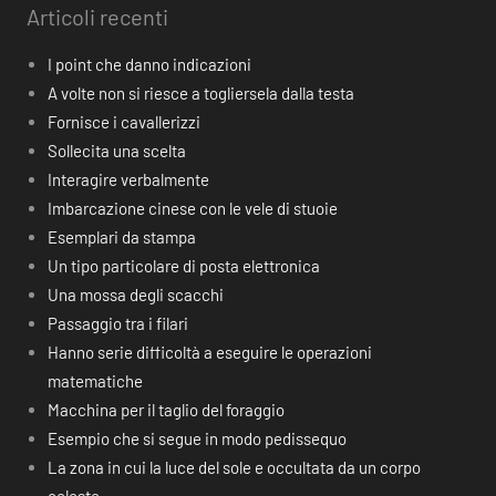
Articoli recenti
I point che danno indicazioni
A volte non si riesce a togliersela dalla testa
Fornisce i cavallerizzi
Sollecita una scelta
Interagire verbalmente
Imbarcazione cinese con le vele di stuoie
Esemplari da stampa
Un tipo particolare di posta elettronica
Una mossa degli scacchi
Passaggio tra i filari
Hanno serie difficoltà a eseguire le operazioni
matematiche
Macchina per il taglio del foraggio
Esempio che si segue in modo pedissequo
La zona in cui la luce del sole e occultata da un corpo