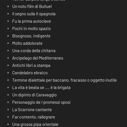
Un noto film di Buñuel
Il segno sulla ñ spagnola
Fu la prima autoclave
Pochi in molto spazio
Bisognoso, indigente
Molto addolorate
Una corda della chitarra
Arcipelago del Mediterraneo
Antichi libri a stampa
Candelabro ebraico
Termine dialettale per baccano, fracasso o oggetto inutile
La vita è beata se …. è la brigata
Un dipinto di Caravaggio
Personaggio de I promessi sposi
La Scarrone cantante
Far contento, rallegrare
Una grossa pipa orientale