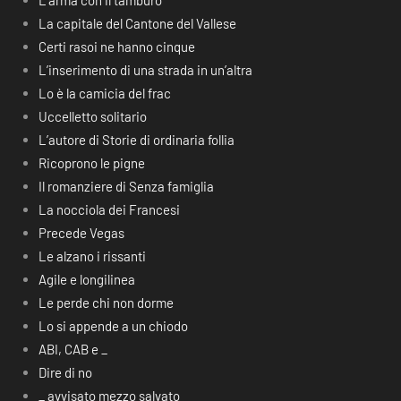
L’arma con il tamburo
La capitale del Cantone del Vallese
Certi rasoi ne hanno cinque
L’inserimento di una strada in un’altra
Lo è la camicia del frac
Uccelletto solitario
L’autore di Storie di ordinaria follia
Ricoprono le pigne
Il romanziere di Senza famiglia
La nocciola dei Francesi
Precede Vegas
Le alzano i rissanti
Agile e longilinea
Le perde chi non dorme
Lo si appende a un chiodo
ABI, CAB e _
Dire di no
_ avvisato mezzo salvato