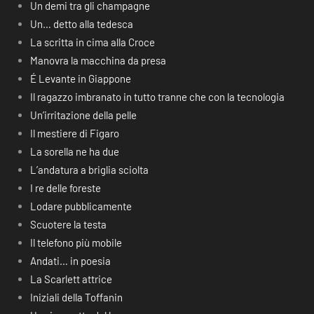
Un demi tra gli champagne
Un… detto alla tedesca
La scritta in cima alla Croce
Manovra la macchina da presa
É Levante in Giappone
Il ragazzo imbranato in tutto tranne che con la tecnologia
Un’irritazione della pelle
Il mestiere di Figaro
La sorella ne ha due
L’andatura a briglia sciolta
I re delle foreste
Lodare pubblicamente
Scuotere la testa
Il telefono più mobile
Andati… in poesia
La Scarlett attrice
Iniziali della Toffanin