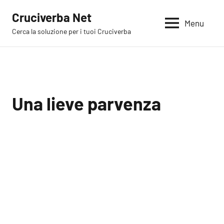
Vai
Cruciverba Net
al
Menu
Cerca la soluzione per i tuoi Cruciverba
contenuto
Una lieve parvenza