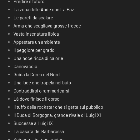
Predire il futuro
La zona delle Ande con La Paz
Le pareti da scalare
Arma che scagliava grosse frecce
Vasta insenatura libica
Appestare un ambiente
Il peggiore per grado
Una noce ricca di calorie
Canovaccio
Guida la Corea del Nord
Una luce che trapela nel buio
Contraddirsi o rammaricarsi
Là dove finisce il corso
Il tuffo della rockstar che si getta sul pubblico
Il Duca di Borgogna, grande rivale di Luigi XI
Successe a Luigi IX
La casata del Barbarossa
Sciocco… in tono ironico