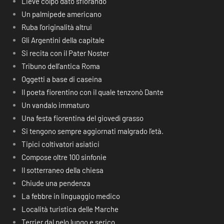
Lieve colpo dato sfiorando
Un palmipede americano
Ruba l’originalità altrui
Gli Argentini della capitale
Si recita con il Pater Noster
Tribuno dell’antica Roma
Oggetti a base di caseina
Il poeta fiorentino con il quale tenzonò Dante
Un vandalo immaturo
Una festa fiorentina del giovedì grasso
Si tengono sempre aggiornati malgrado l’età.
Tipici coltivatori asiatici
Compose oltre 100 sinfonie
Il sotterraneo della chiesa
Chiude una pendenza
La febbre in linguaggio medico
Località turistica delle Marche
Terrier dal pelo lungo e serico