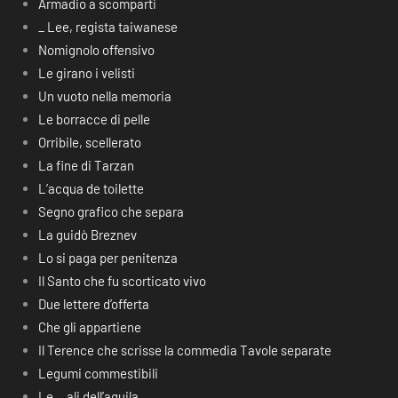
Armadio a scomparti
_ Lee, regista taiwanese
Nomignolo offensivo
Le girano i velisti
Un vuoto nella memoria
Le borracce di pelle
Orribile, scellerato
La fine di Tarzan
L’acqua de toilette
Segno grafico che separa
La guidò Breznev
Lo si paga per penitenza
Il Santo che fu scorticato vivo
Due lettere d’offerta
Che gli appartiene
Il Terence che scrisse la commedia Tavole separate
Legumi commestibili
Le… ali dell’aquila