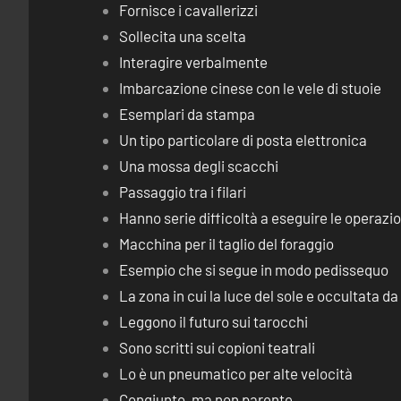
Fornisce i cavallerizzi
Sollecita una scelta
Interagire verbalmente
Imbarcazione cinese con le vele di stuoie
Esemplari da stampa
Un tipo particolare di posta elettronica
Una mossa degli scacchi
Passaggio tra i filari
Hanno serie difficoltà a eseguire le operaz
Macchina per il taglio del foraggio
Esempio che si segue in modo pedissequo
La zona in cui la luce del sole e occultata d
Leggono il futuro sui tarocchi
Sono scritti sui copioni teatrali
Lo è un pneumatico per alte velocità
Congiunto, ma non parente