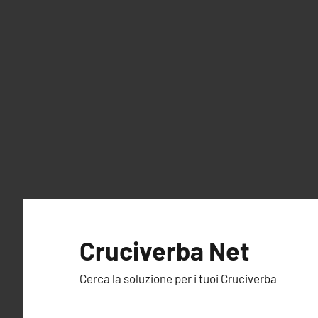
Vai
al
Cruciverba Net
contenuto
Cerca la soluzione per i tuoi Cruciverba