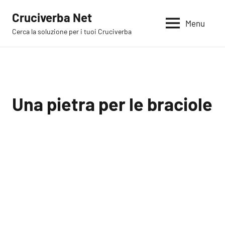
Vai
Cruciverba Net
al
Menu
Cerca la soluzione per i tuoi Cruciverba
contenuto
Una pietra per le braciole