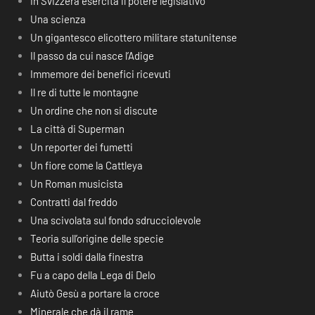
In Svizzera esercita il potere legislativo
Una scienza
Un gigantesco elicottero militare statunitense
Il passo da cui nasce l’Adige
Immemore dei benefici ricevuti
Il re di tutte le montagne
Un ordine che non si discute
La città di Superman
Un reporter dei fumetti
Un fiore come la Cattleya
Un Roman musicista
Contratti dal freddo
Una scivolata sul fondo sdrucciolevole
Teoria sull’origine delle specie
Butta i soldi dalla finestra
Fu a capo della Lega di Delo
Aiutò Gesù a portare la croce
Minerale che dà il rame