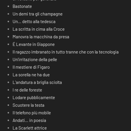
Bastonate
Un demi tra gli champagne
Un… detto alla tedesca
La scritta in cima alla Croce
Manovra la macchina da presa
É Levante in Giappone
Il ragazzo imbranato in tutto tranne che con la tecnologia
Un’irritazione della pelle
Il mestiere di Figaro
La sorella ne ha due
L’andatura a briglia sciolta
I re delle foreste
Lodare pubblicamente
Scuotere la testa
Il telefono più mobile
Andati… in poesia
La Scarlett attrice