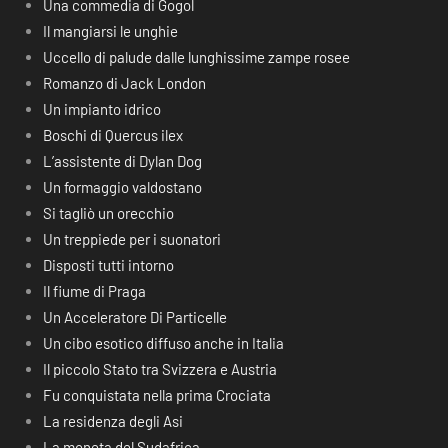
Una commedia di Gogol
Il mangiarsi le unghie
Uccello di palude dalle lunghissime zampe rosee
Romanzo di Jack London
Un impianto idrico
Boschi di Quercus ilex
L’assistente di Dylan Dog
Un formaggio valdostano
Si tagliò un orecchio
Un treppiede per i suonatori
Disposti tutti intorno
Il fiume di Praga
Un Acceleratore Di Particelle
Un cibo esotico diffuso anche in Italia
Il piccolo Stato tra Svizzera e Austria
Fu conquistata nella prima Crociata
La residenza degli Asi
La moneta del Sudafrica