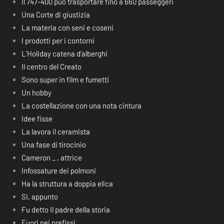
Il 747-400 può trasportare fino a 660 passeggeri
Una Corte di giustizia
La materia con seni e coseni
I prodotti per i contorni
L’Holiday catena d’alberghi
Il centro del Creato
Sono super in film e fumetti
Un hobby
La costellazione con una nota cintura
Idee fisse
La lavora il ceramista
Una fase di tirocinio
Cameron _ , attrice
Infossature dei polmoni
Ha la struttura a doppia elica
Si, appunto
Fu detto Il padre della storia
Fuori nei prefissi