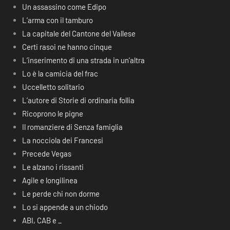
Un assassino come Edipo
L’arma con il tamburo
La capitale del Cantone del Vallese
Certi rasoi ne hanno cinque
L’inserimento di una strada in un’altra
Lo è la camicia del frac
Uccelletto solitario
L’autore di Storie di ordinaria follia
Ricoprono le pigne
Il romanziere di Senza famiglia
La nocciola dei Francesi
Precede Vegas
Le alzano i rissanti
Agile e longilinea
Le perde chi non dorme
Lo si appende a un chiodo
ABI, CAB e _