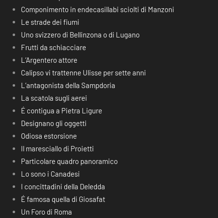
Componimento in endecasillabi sciolti di Manzoni
Le strade dei fiumi
Uno svizzero di Bellinzona o di Lugano
Frutti da schiacciare
L’Argentero attore
Calipso vi trattenne Ulisse per sette anni
L’antagonista della Sampdoria
La scatola sugli aerei
É contigua a Pietra Ligure
Designano gli oggetti
Odiosa estorsione
Il maresciallo di Proietti
Particolare quadro panoramico
Lo sono i Canadesi
I concittadini della Deledda
É famosa quella di Giosafat
Un Foro di Roma