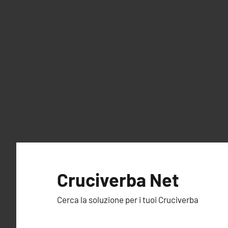
Vai
al
Cruciverba Net
contenuto
Cerca la soluzione per i tuoi Cruciverba