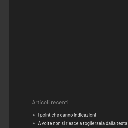
Articoli recenti
I point che danno indicazioni
A volte non si riesce a togliersela dalla testa