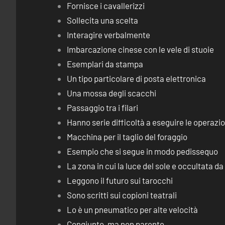
Fornisce i cavallerizzi
Sollecita una scelta
Interagire verbalmente
Imbarcazione cinese con le vele di stuoie
Esemplari da stampa
Un tipo particolare di posta elettronica
Una mossa degli scacchi
Passaggio tra i filari
Hanno serie difficoltà a eseguire le operaz
Macchina per il taglio del foraggio
Esempio che si segue in modo pedissequo
La zona in cui la luce del sole e occultata d
Leggono il futuro sui tarocchi
Sono scritti sui copioni teatrali
Lo è un pneumatico per alte velocità
Congiunto, ma non parente