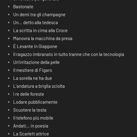
Bastonate
Un demi tra gli champagne
Un… detto alla tedesca
La scritta in cima alla Croce
Manovra la macchina da presa
É Levante in Giappone
Il ragazzo imbranato in tutto tranne che con la tecnologia
Un’irritazione della pelle
Il mestiere di Figaro
La sorella ne ha due
L’andatura a briglia sciolta
I re delle foreste
Lodare pubblicamente
Scuotere la testa
Il telefono più mobile
Andati… in poesia
La Scarlett attrice