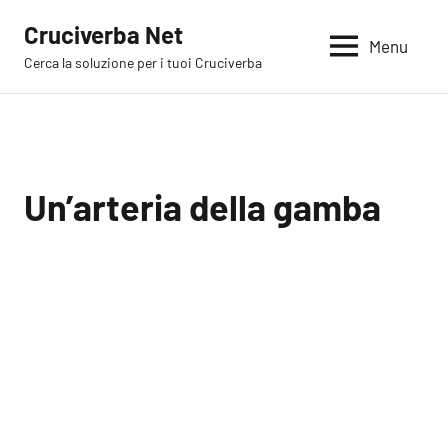
Vai
Cruciverba Net
al
Menu
Cerca la soluzione per i tuoi Cruciverba
contenuto
Un’arteria della gamba