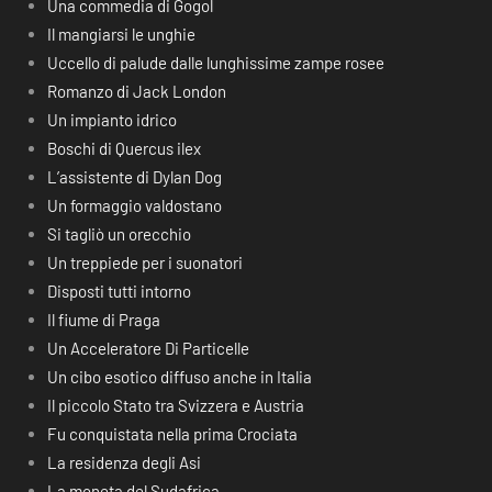
Una commedia di Gogol
Il mangiarsi le unghie
Uccello di palude dalle lunghissime zampe rosee
Romanzo di Jack London
Un impianto idrico
Boschi di Quercus ilex
L’assistente di Dylan Dog
Un formaggio valdostano
Si tagliò un orecchio
Un treppiede per i suonatori
Disposti tutti intorno
Il fiume di Praga
Un Acceleratore Di Particelle
Un cibo esotico diffuso anche in Italia
Il piccolo Stato tra Svizzera e Austria
Fu conquistata nella prima Crociata
La residenza degli Asi
La moneta del Sudafrica