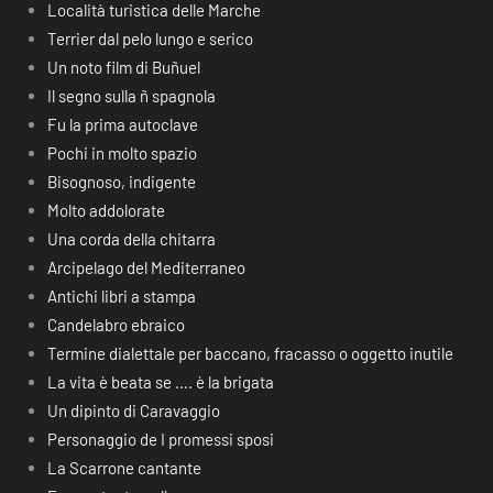
Località turistica delle Marche
Terrier dal pelo lungo e serico
Un noto film di Buñuel
Il segno sulla ñ spagnola
Fu la prima autoclave
Pochi in molto spazio
Bisognoso, indigente
Molto addolorate
Una corda della chitarra
Arcipelago del Mediterraneo
Antichi libri a stampa
Candelabro ebraico
Termine dialettale per baccano, fracasso o oggetto inutile
La vita è beata se …. è la brigata
Un dipinto di Caravaggio
Personaggio de I promessi sposi
La Scarrone cantante