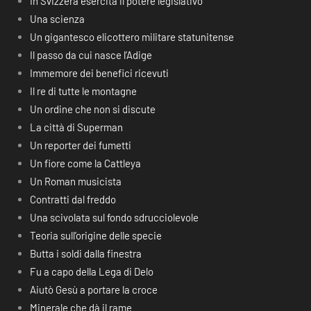
In Svizzera esercita il potere legislativo
Una scienza
Un gigantesco elicottero militare statunitense
Il passo da cui nasce l’Adige
Immemore dei benefici ricevuti
Il re di tutte le montagne
Un ordine che non si discute
La città di Superman
Un reporter dei fumetti
Un fiore come la Cattleya
Un Roman musicista
Contratti dal freddo
Una scivolata sul fondo sdrucciolevole
Teoria sull’origine delle specie
Butta i soldi dalla finestra
Fu a capo della Lega di Delo
Aiutò Gesù a portare la croce
Minerale che dà il rame