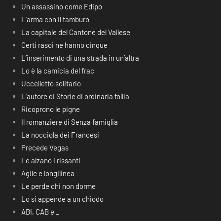
Un assassino come Edipo
L’arma con il tamburo
La capitale del Cantone del Vallese
Certi rasoi ne hanno cinque
L’inserimento di una strada in un’altra
Lo è la camicia del frac
Uccelletto solitario
L’autore di Storie di ordinaria follia
Ricoprono le pigne
Il romanziere di Senza famiglia
La nocciola dei Francesi
Precede Vegas
Le alzano i rissanti
Agile e longilinea
Le perde chi non dorme
Lo si appende a un chiodo
ABI, CAB e _