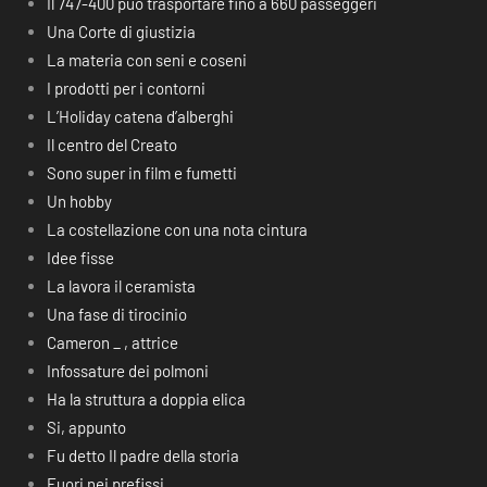
Il 747-400 può trasportare fino a 660 passeggeri
Una Corte di giustizia
La materia con seni e coseni
I prodotti per i contorni
L’Holiday catena d’alberghi
Il centro del Creato
Sono super in film e fumetti
Un hobby
La costellazione con una nota cintura
Idee fisse
La lavora il ceramista
Una fase di tirocinio
Cameron _ , attrice
Infossature dei polmoni
Ha la struttura a doppia elica
Si, appunto
Fu detto Il padre della storia
Fuori nei prefissi