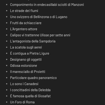
Componimento in endecasillabi sciolti di Manzoni
Le strade dei fiumi
Uno svizzero di Bellinzona o di Lugano
Frutti da schiacciare
L’Argentero attore
Calipso vi trattenne Ulisse per sette anni
L’antagonista della Sampdoria
La scatola sugli aerei
É contigua a Pietra Ligure
Designano gli oggetti
Odiosa estorsione
Il maresciallo di Proietti
Particolare quadro panoramico
Lo sono i Canadesi
I concittadini della Deledda
É famosa quella di Giosafat
Un Foro di Roma