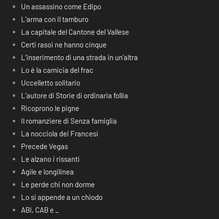
Un assassino come Edipo
L’arma con il tamburo
La capitale del Cantone del Vallese
Certi rasoi ne hanno cinque
L’inserimento di una strada in un’altra
Lo è la camicia del frac
Uccelletto solitario
L’autore di Storie di ordinaria follia
Ricoprono le pigne
Il romanziere di Senza famiglia
La nocciola dei Francesi
Precede Vegas
Le alzano i rissanti
Agile e longilinea
Le perde chi non dorme
Lo si appende a un chiodo
ABI, CAB e _