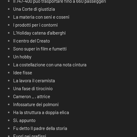
Il 747-400 può trasportare fino a 660 passeggeri
Una Corte di giustizia
La materia con seni e coseni
I prodotti per i contorni
L’Holiday catena d’alberghi
Il centro del Creato
Sono super in film e fumetti
Un hobby
La costellazione con una nota cintura
Idee fisse
La lavora il ceramista
Una fase di tirocinio
Cameron _ , attrice
Infossature dei polmoni
Ha la struttura a doppia elica
Si, appunto
Fu detto Il padre della storia
Fuori nei prefissi