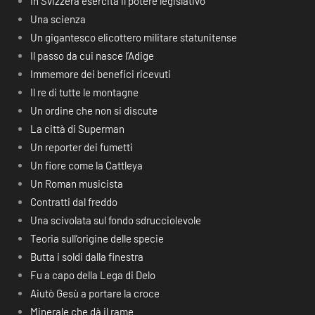
In Svizzera esercita il potere legislativo
Una scienza
Un gigantesco elicottero militare statunitense
Il passo da cui nasce l’Adige
Immemore dei benefici ricevuti
Il re di tutte le montagne
Un ordine che non si discute
La città di Superman
Un reporter dei fumetti
Un fiore come la Cattleya
Un Roman musicista
Contratti dal freddo
Una scivolata sul fondo sdrucciolevole
Teoria sull’origine delle specie
Butta i soldi dalla finestra
Fu a capo della Lega di Delo
Aiutò Gesù a portare la croce
Minerale che dà il rame