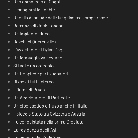
Una commedia di Gogol
Il mangiarsi le unghie
Uccello di palude dalle lunghissime zampe rosee
Romanzo di Jack London
Un impianto idrico
Boschi di Quercus ilex
L’assistente di Dylan Dog
Un formaggio valdostano
Si tagliò un orecchio
Un treppiede per i suonatori
Disposti tutti intorno
Il fiume di Praga
Un Acceleratore Di Particelle
Un cibo esotico diffuso anche in Italia
Il piccolo Stato tra Svizzera e Austria
Fu conquistata nella prima Crociata
La residenza degli Asi
La moneta del Sudafrica