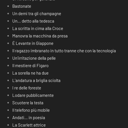
Bastonate
Un demi tra gli champagne
Un… detto alla tedesca
La scritta in cima alla Croce
Manovra la macchina da presa
É Levante in Giappone
Il ragazzo imbranato in tutto tranne che con la tecnologia
Un’irritazione della pelle
Il mestiere di Figaro
La sorella ne ha due
L’andatura a briglia sciolta
I re delle foreste
Lodare pubblicamente
Scuotere la testa
Il telefono più mobile
Andati… in poesia
La Scarlett attrice