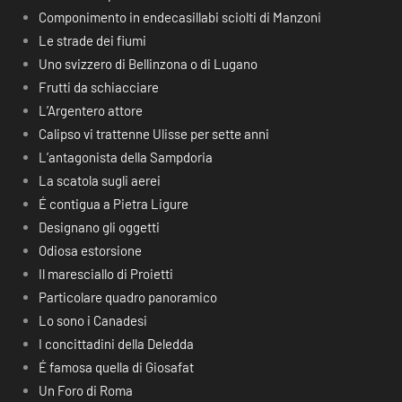
Componimento in endecasillabi sciolti di Manzoni
Le strade dei fiumi
Uno svizzero di Bellinzona o di Lugano
Frutti da schiacciare
L’Argentero attore
Calipso vi trattenne Ulisse per sette anni
L’antagonista della Sampdoria
La scatola sugli aerei
É contigua a Pietra Ligure
Designano gli oggetti
Odiosa estorsione
Il maresciallo di Proietti
Particolare quadro panoramico
Lo sono i Canadesi
I concittadini della Deledda
É famosa quella di Giosafat
Un Foro di Roma