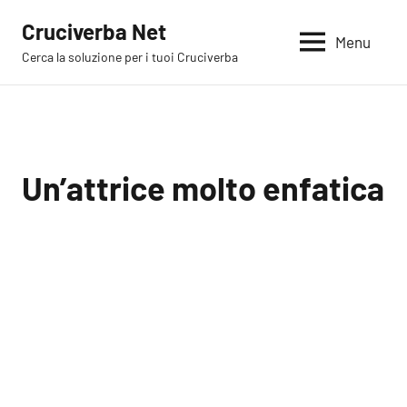
Vai
Cruciverba Net
al
Menu
Cerca la soluzione per i tuoi Cruciverba
contenuto
Un’attrice molto enfatica