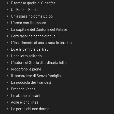
É famosa quella di Giosafat
Un Foro di Roma
Un assassino come Edipo
L’arma con il tamburo
La capitale del Cantone del Vallese
Certi rasoi ne hanno cinque
L’inserimento di una strada in un’altra
Lo è la camicia del frac
Uccelletto solitario
L’autore di Storie di ordinaria follia
Ricoprono le pigne
Il romanziere di Senza famiglia
La nocciola dei Francesi
Precede Vegas
Le alzano i rissanti
Agile e longilinea
Le perde chi non dorme