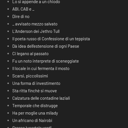
Lo si appende a un chiodo
ABI, CAB e _
Dire di no
_ avvisato mezzo salvato
L’Anderson dei Jethro Tull
Il poeta russo di Confessione di un teppista
Dà idea dell’estensione di ogni Paese
Ci legano al passato
Fu un noto interprete di sceneggiate
Il locale in cui fermenta il mosto
Scarsi, piccolissimi
Una forma di investimento
Sta ritta finchè si muove
Calzatura delle contadine laziali
Temporale che distrugge
Ha per moglie una milady
Un africano di Nairobi
Grosse lucertole verdi