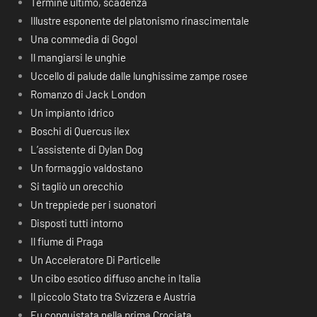
Termine ultimo, scadenza
Illustre esponente del platonismo rinascimentale
Una commedia di Gogol
Il mangiarsi le unghie
Uccello di palude dalle lunghissime zampe rosee
Romanzo di Jack London
Un impianto idrico
Boschi di Quercus ilex
L’assistente di Dylan Dog
Un formaggio valdostano
Si tagliò un orecchio
Un treppiede per i suonatori
Disposti tutti intorno
Il fiume di Praga
Un Acceleratore Di Particelle
Un cibo esotico diffuso anche in Italia
Il piccolo Stato tra Svizzera e Austria
Fu conquistata nella prima Crociata