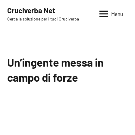
Vai
Cruciverba Net
al
Menu
Cerca la soluzione per i tuoi Cruciverba
contenuto
Un’ingente messa in
campo di forze