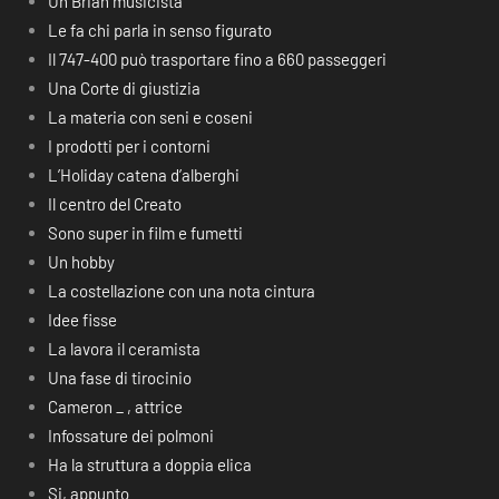
Un Brian musicista
Le fa chi parla in senso figurato
Il 747-400 può trasportare fino a 660 passeggeri
Una Corte di giustizia
La materia con seni e coseni
I prodotti per i contorni
L’Holiday catena d’alberghi
Il centro del Creato
Sono super in film e fumetti
Un hobby
La costellazione con una nota cintura
Idee fisse
La lavora il ceramista
Una fase di tirocinio
Cameron _ , attrice
Infossature dei polmoni
Ha la struttura a doppia elica
Si, appunto