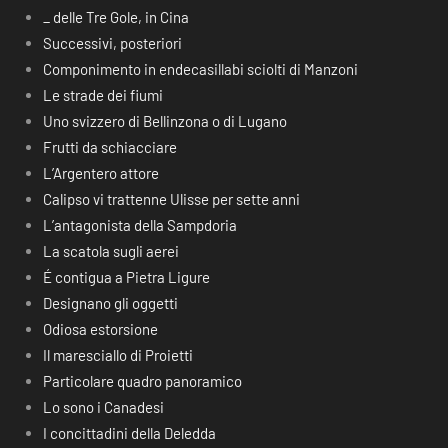
_ delle Tre Gole, in Cina
Successivi, posteriori
Componimento in endecasillabi sciolti di Manzoni
Le strade dei fiumi
Uno svizzero di Bellinzona o di Lugano
Frutti da schiacciare
L’Argentero attore
Calipso vi trattenne Ulisse per sette anni
L’antagonista della Sampdoria
La scatola sugli aerei
É contigua a Pietra Ligure
Designano gli oggetti
Odiosa estorsione
Il maresciallo di Proietti
Particolare quadro panoramico
Lo sono i Canadesi
I concittadini della Deledda