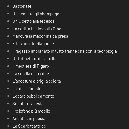
Bastonate
Un demi tra gli champagne
Un… detto alla tedesca
La scritta in cima alla Croce
Manovra la macchina da presa
É Levante in Giappone
Il ragazzo imbranato in tutto tranne che con la tecnologia
Un’irritazione della pelle
Il mestiere di Figaro
La sorella ne ha due
L’andatura a briglia sciolta
I re delle foreste
Lodare pubblicamente
Scuotere la testa
Il telefono più mobile
Andati… in poesia
La Scarlett attrice