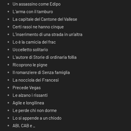
Un assassino come Edipo
L’arma con il tamburo
La capitale del Cantone del Vallese
Certi rasoi ne hanno cinque
L’inserimento di una strada in un’altra
Lo è la camicia del frac
Uccelletto solitario
L’autore di Storie di ordinaria follia
Ricoprono le pigne
Il romanziere di Senza famiglia
La nocciola dei Francesi
Precede Vegas
Le alzano i rissanti
Agile e longilinea
Le perde chi non dorme
Lo si appende a un chiodo
ABI, CAB e _