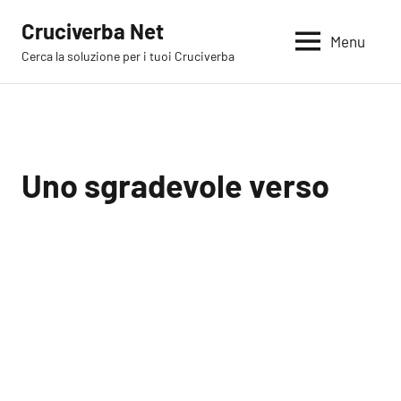
Vai
Cruciverba Net
al
Menu
Cerca la soluzione per i tuoi Cruciverba
contenuto
Uno sgradevole verso