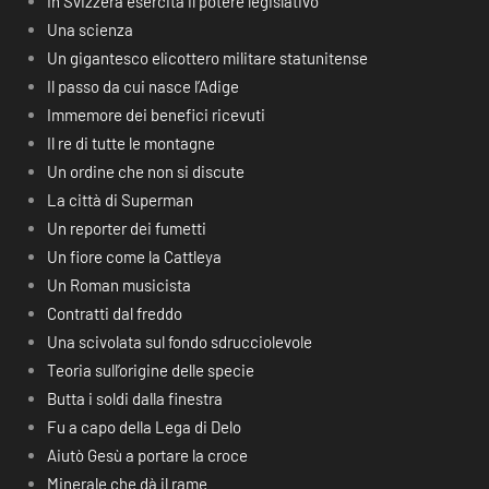
In Svizzera esercita il potere legislativo
Una scienza
Un gigantesco elicottero militare statunitense
Il passo da cui nasce l’Adige
Immemore dei benefici ricevuti
Il re di tutte le montagne
Un ordine che non si discute
La città di Superman
Un reporter dei fumetti
Un fiore come la Cattleya
Un Roman musicista
Contratti dal freddo
Una scivolata sul fondo sdrucciolevole
Teoria sull’origine delle specie
Butta i soldi dalla finestra
Fu a capo della Lega di Delo
Aiutò Gesù a portare la croce
Minerale che dà il rame