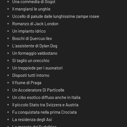
Una commedia di Gogol
Il mangiarsi le unghie
Uccello di palude dalle lunghissime zampe rosee
Romanzo di Jack London
Un impianto idrico
Boschi di Quercus ilex
L’assistente di Dylan Dog
Un formaggio valdostano
Si tagliò un orecchio
Un treppiede per i suonatori
Disposti tutti intorno
Il fiume di Praga
Un Acceleratore Di Particelle
Un cibo esotico diffuso anche in Italia
Il piccolo Stato tra Svizzera e Austria
Fu conquistata nella prima Crociata
La residenza degli Asi
La moneta del Sudafrica