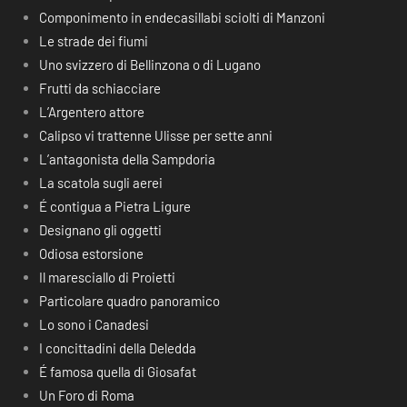
Componimento in endecasillabi sciolti di Manzoni
Le strade dei fiumi
Uno svizzero di Bellinzona o di Lugano
Frutti da schiacciare
L’Argentero attore
Calipso vi trattenne Ulisse per sette anni
L’antagonista della Sampdoria
La scatola sugli aerei
É contigua a Pietra Ligure
Designano gli oggetti
Odiosa estorsione
Il maresciallo di Proietti
Particolare quadro panoramico
Lo sono i Canadesi
I concittadini della Deledda
É famosa quella di Giosafat
Un Foro di Roma