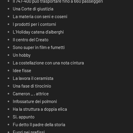
Il 747-400 può trasportare fino a 660 passeggeri
Una Corte di giustizia
La materia con seni e coseni
I prodotti per i contorni
L’Holiday catena d’alberghi
Il centro del Creato
Sono super in film e fumetti
Un hobby
La costellazione con una nota cintura
Idee fisse
La lavora il ceramista
Una fase di tirocinio
Cameron _ , attrice
Infossature dei polmoni
Ha la struttura a doppia elica
Si, appunto
Fu detto Il padre della storia
Fuori nei prefissi