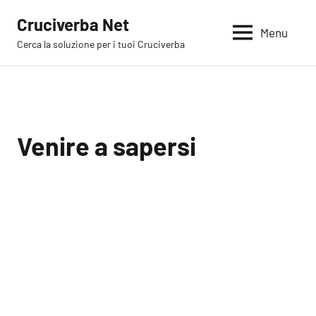
Vai
Cruciverba Net
al
Menu
Cerca la soluzione per i tuoi Cruciverba
contenuto
Venire a sapersi