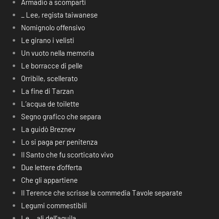
Armadio a scomparti
_ Lee, regista taiwanese
Nomignolo offensivo
Le girano i velisti
Un vuoto nella memoria
Le borracce di pelle
Orribile, scellerato
La fine di Tarzan
L’acqua de toilette
Segno grafico che separa
La guidò Breznev
Lo si paga per penitenza
Il Santo che fu scorticato vivo
Due lettere d’offerta
Che gli appartiene
Il Terence che scrisse la commedia Tavole separate
Legumi commestibili
Le… ali dell’aquila