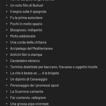
Un noto film di Buñuel
Il segno sulla ñ spagnola
Fu la prima autoclave
Pochi in molto spazio
Bisognoso, indigente
Molto addolorate
Una corda della chitarra
Arcipelago del Mediterraneo
Antichi libri a stampa
Candelabro ebraico
Termine dialettale per baccano, fracasso o oggetto inutile
La vita è beata se …. è la brigata
Un dipinto di Caravaggio
Personaggio de I promessi sposi
La Scarrone cantante
Far contento, rallegrare
Una grossa pipa orientale