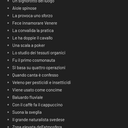
Un signorotto del luogo
Aiole spinose
La provoca uno sforzo
Fece innamorare Venere
La convalida la pratica
Le ha doppie il cavallo
Una scala a poker
Lo studio dei tessuti organici
Fu il primo cosmonauta
Si basa su quattro operazioni
Quando canta è confesso
Veleno per pesticidi e insetticidi
Viene usato come concime
Baluardo fluviale
Con il caffè fa il cappuccino
Suona la sveglia
Il grande naturalista svedese
Zona elevata dell’atmosfera