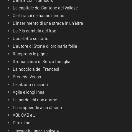
L’arma con il tamburo
La capitale del Cantone del Vallese
Certi rasoi ne hanno cinque
L’inserimento di una strada in un’altra
Lo è la camicia del frac
Uccelletto solitario
L’autore di Storie di ordinaria follia
Ricoprono le pigne
Il romanziere di Senza famiglia
La nocciola dei Francesi
Precede Vegas
Le alzano i rissanti
Agile e longilinea
Le perde chi non dorme
Lo si appende a un chiodo
ABI, CAB e _
Dire di no
_ avvisato mezzo salvato