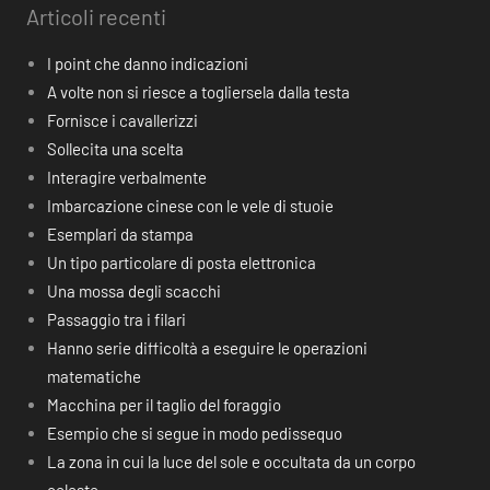
Articoli recenti
I point che danno indicazioni
A volte non si riesce a togliersela dalla testa
Fornisce i cavallerizzi
Sollecita una scelta
Interagire verbalmente
Imbarcazione cinese con le vele di stuoie
Esemplari da stampa
Un tipo particolare di posta elettronica
Una mossa degli scacchi
Passaggio tra i filari
Hanno serie difficoltà a eseguire le operazioni
matematiche
Macchina per il taglio del foraggio
Esempio che si segue in modo pedissequo
La zona in cui la luce del sole e occultata da un corpo