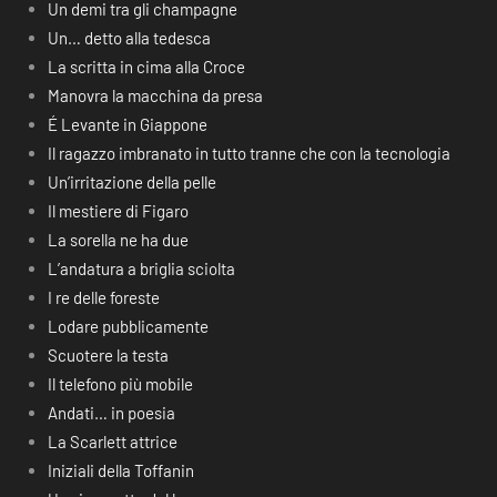
Un demi tra gli champagne
Un… detto alla tedesca
La scritta in cima alla Croce
Manovra la macchina da presa
É Levante in Giappone
Il ragazzo imbranato in tutto tranne che con la tecnologia
Un’irritazione della pelle
Il mestiere di Figaro
La sorella ne ha due
L’andatura a briglia sciolta
I re delle foreste
Lodare pubblicamente
Scuotere la testa
Il telefono più mobile
Andati… in poesia
La Scarlett attrice
Iniziali della Toffanin