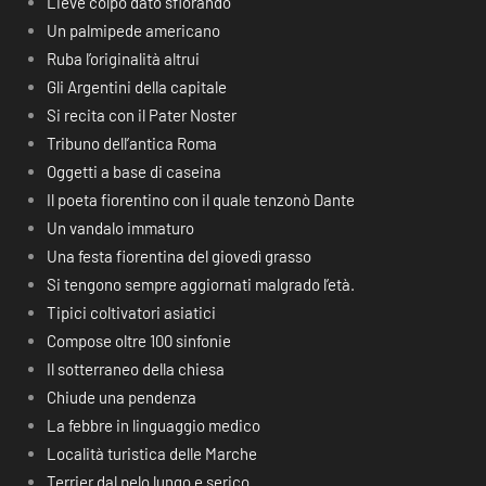
Lieve colpo dato sfiorando
Un palmipede americano
Ruba l’originalità altrui
Gli Argentini della capitale
Si recita con il Pater Noster
Tribuno dell’antica Roma
Oggetti a base di caseina
Il poeta fiorentino con il quale tenzonò Dante
Un vandalo immaturo
Una festa fiorentina del giovedì grasso
Si tengono sempre aggiornati malgrado l’età.
Tipici coltivatori asiatici
Compose oltre 100 sinfonie
Il sotterraneo della chiesa
Chiude una pendenza
La febbre in linguaggio medico
Località turistica delle Marche
Terrier dal pelo lungo e serico