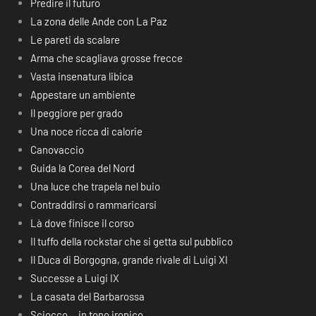
Predire il futuro
La zona delle Ande con La Paz
Le pareti da scalare
Arma che scagliava grosse frecce
Vasta insenatura libica
Appestare un ambiente
Il peggiore per grado
Una noce ricca di calorie
Canovaccio
Guida la Corea del Nord
Una luce che trapela nel buio
Contraddirsi o rammaricarsi
Là dove finisce il corso
Il tuffo della rockstar che si getta sul pubblico
Il Duca di Borgogna, grande rivale di Luigi XI
Successe a Luigi IX
La casata del Barbarossa
Sciocco… in tono ironico