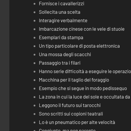
Fornisce i cavallerizzi
Sollecita una scelta
Interagire verbalmente
Imbarcazione cinese con le vele di stuoie
Esemplari da stampa
Un tipo particolare di posta elettronica
Una mossa degli scacchi
Passaggio tra i filari
Hanno serie difficoltà a eseguire le operaz
Macchina per il taglio del foraggio
Esempio che si segue in modo pedissequo
La zona in cui la luce del sole e occultata d
Leggono il futuro sui tarocchi
Sono scritti sui copioni teatrali
Lo è un pneumatico per alte velocità
Congiunto, ma non parente