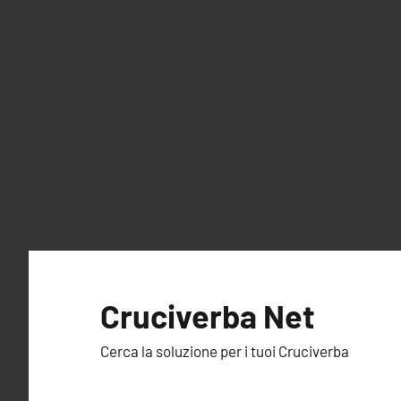
Vai
al
Cruciverba Net
contenuto
Cerca la soluzione per i tuoi Cruciverba